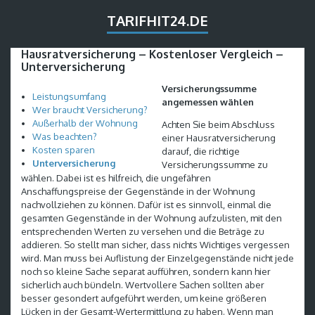
TARIFHIT24.DE
Hausratversicherung – Kostenloser Vergleich –
Unterversicherung
Versicherungssumme
Leistungsumfang
angemessen wählen
Wer braucht Versicherung?
Außerhalb der Wohnung
Achten Sie beim Abschluss
Was beachten?
einer Hausratversicherung
Kosten sparen
darauf, die richtige
Unterversicherung
Versicherungssumme zu
wählen. Dabei ist es hilfreich, die ungefähren
Anschaffungspreise der Gegenstände in der Wohnung
nachvollziehen zu können. Dafür ist es sinnvoll, einmal die
gesamten Gegenstände in der Wohnung aufzulisten, mit den
entsprechenden Werten zu versehen und die Beträge zu
addieren. So stellt man sicher, dass nichts Wichtiges vergessen
wird. Man muss bei Auflistung der Einzelgegenstände nicht jede
noch so kleine Sache separat aufführen, sondern kann hier
sicherlich auch bündeln. Wertvollere Sachen sollten aber
besser gesondert aufgeführt werden, um keine größeren
Lücken in der Gesamt-Wertermittlung zu haben. Wenn man