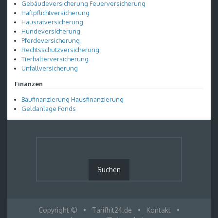
Gebäudeversicherung Feuerversicherung
Haftpflichtversicherung
Hausratversicherung
Hundeversicherung
Pferdeversicherung
Rechtsschutzversicherung
Tierhalterversicherung
Unfallversicherung
Finanzen
Baufinanzierung Hausfinanzierung
Geldanlage Fonds
Copyright ©
•
Tarifhit24.de
•
Kontakt
•