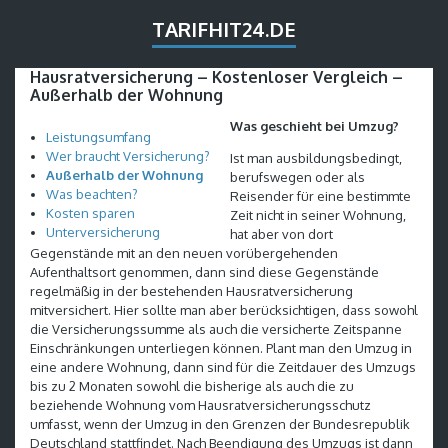
TARIFHIT24.DE
Hausratversicherung – Kostenloser Vergleich –
Außerhalb der Wohnung
Was geschieht bei Umzug?
Leistungsumfang
Wer braucht Versicherung?
Ist man ausbildungsbedingt,
Außerhalb der Wohnung
berufswegen oder als
Was beachten?
Reisender für eine bestimmte
Kosten sparen
Zeit nicht in seiner Wohnung,
Unterversicherung
hat aber von dort
Gegenstände mit an den neuen vorübergehenden
Aufenthaltsort genommen, dann sind diese Gegenstände
regelmäßig in der bestehenden Hausratversicherung
mitversichert. Hier sollte man aber berücksichtigen, dass sowohl
die Versicherungssumme als auch die versicherte Zeitspanne
Einschränkungen unterliegen können. Plant man den Umzug in
eine andere Wohnung, dann sind für die Zeitdauer des Umzugs
bis zu 2 Monaten sowohl die bisherige als auch die zu
beziehende Wohnung vom Hausratversicherungsschutz
umfasst, wenn der Umzug in den Grenzen der Bundesrepublik
Deutschland stattfindet. Nach Beendigung des Umzugs ist dann