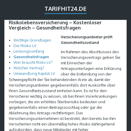
TARIFHIT24.DE
Risikolebensversicherung – Kostenloser
Vergleich – Gesundheitsfragen
Versicherungsanbieter prüft
Wichtige Grundlagen
Gesundheitszustand
Die Risiko LV
Leistungsumfang
Im Rahmen des Abschlusses des
Gesundheitsfragen
Versicherungsvertrags geben Sie
Wer braucht Risko LV?
mit Einreichen der
Welcher Vertrag?
Antragsunterlagen eine Erklärung
Umwandlung Kapital LV
über die Entbindung von der
Schweigepflicht der Sie behandelnden Ärzte ab, damit der
Versicherungsanbieter gegebenenfalls dort Auskünfte über
Ihren Gesundheitszustand einholen kann. Es ist für den
Versicherer wichtig zu wissen, ob bei Ihnen Vorerkrankungen
vorliegen, die ein erhöhtes Sterberisiko bedeuten und
gegebenenfalls einen Beitragszuschlag oder gar die
Ablehnung des Antrags rechtfertigen. Das
Versicherungsunternehmen ist bestrebt, den bereits bei ihm
Versicherten nicht ein übermäßig hohes Risiko dahingehend
aufzubürden, dass neue Mitglieder mit hoher