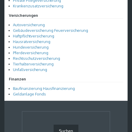
Private Pflegeversicherung
Krankenzusatzversicherung
Versicherungen
Autoversicherung
Gebäudeversicherung Feuerversicherung
Haftpflichtversicherung
Hausratversicherung
Hundeversicherung
Pferdeversicherung
Rechtsschutzversicherung
Tierhalterversicherung
Unfallversicherung
Finanzen
Baufinanzierung Hausfinanzierung
Geldanlage Fonds