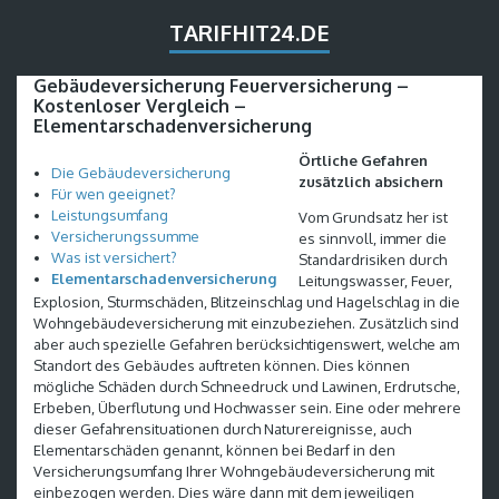
TARIFHIT24.DE
Gebäudeversicherung Feuerversicherung –
Kostenloser Vergleich –
Elementarschadenversicherung
Örtliche Gefahren
Die Gebäudeversicherung
zusätzlich absichern
Für wen geeignet?
Leistungsumfang
Vom Grundsatz her ist
Versicherungssumme
es sinnvoll, immer die
Was ist versichert?
Standardrisiken durch
Elementarschadenversicherung
Leitungswasser, Feuer,
Explosion, Sturmschäden, Blitzeinschlag und Hagelschlag in die
Wohngebäudeversicherung mit einzubeziehen. Zusätzlich sind
aber auch spezielle Gefahren berücksichtigenswert, welche am
Standort des Gebäudes auftreten können. Dies können
mögliche Schäden durch Schneedruck und Lawinen, Erdrutsche,
Erbeben, Überflutung und Hochwasser sein. Eine oder mehrere
dieser Gefahrensituationen durch Naturereignisse, auch
Elementarschäden genannt, können bei Bedarf in den
Versicherungsumfang Ihrer Wohngebäudeversicherung mit
einbezogen werden. Dies wäre dann mit dem jeweiligen